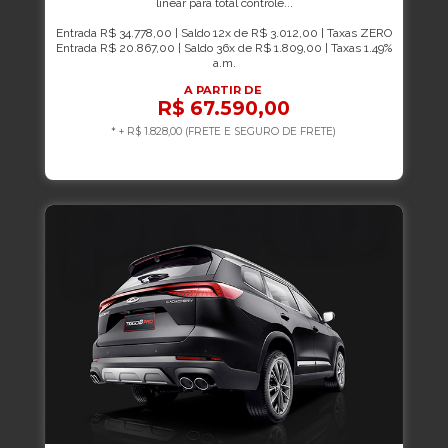
linear para total controle...
Entrada R$ 34.778,00 | Saldo 12x de R$ 3.012,00 | Taxas ZERO
Entrada R$ 20.867,00 | Saldo 36x de R$ 1.809,00 | Taxas 1.49%
a.m.
A PARTIR DE
R$ 67.590,00
* + R$ 1.828,00 (FRETE E SEGURO DE FRETE)