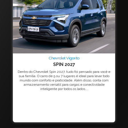
Chevrolet Vigorito
SPIN 2027
Dentro do Chevrolet Spin 2027, tudo foi pensado para você e
sua família. O carro de 5 ou 7 lugares é ideal para levar todo
mundo com conforto e praticidade. Além disso, conta com
armazenamento versátil para cargas e conectividade
inteligente por todos os lados...