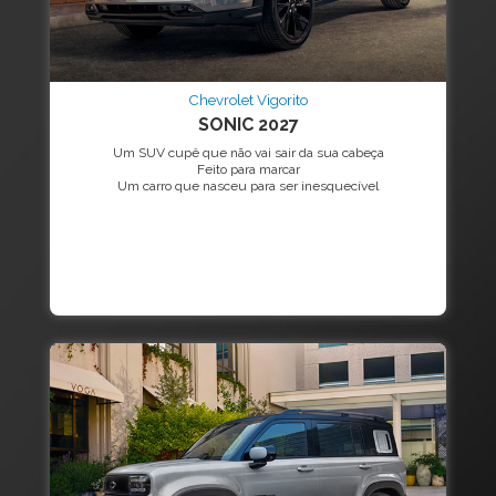
Chevrolet Vigorito
SONIC 2027
Um SUV cupê que não vai sair da sua cabeça
Feito para marcar
Um carro que nasceu para ser inesquecível